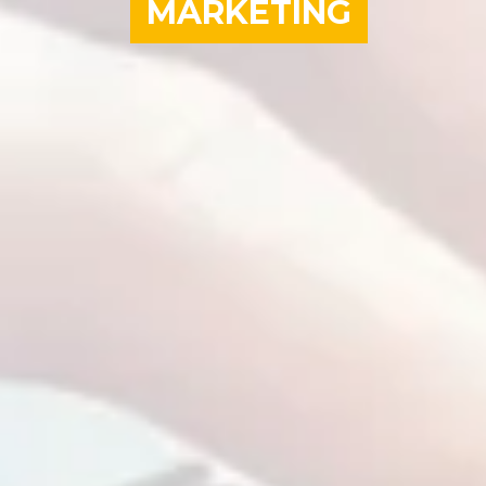
MARKETING
Les professionnels de l’événem
aligné avec votre stratégie.