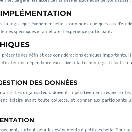
permet de gérer les accès de manière efficace et de personnaliser l
D’IMPLÉMENTATION
ans la logistique événementielle, examinons quelques cas d’é
lèmes spécifiques et améliorer l’expérience participant.
THIQUES
 présente des défis et des considérations éthiques importants. Il e
d’éviter une dépendance excessive à la technologie. Il faut trou
 GESTION DES DONNÉES
 priorité. Les organisateurs doivent impérativement respecter le
t éclairé avant toute collecte, et donner aux participants un
MENTATION
séquent, surtout pour les événements à petite échelle. Pour opti