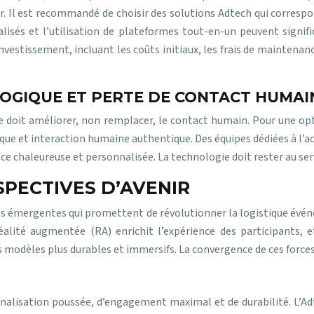
r. Il est recommandé de choisir des solutions Adtech qui corresp
lisés et l’utilisation de plateformes tout-en-un peuvent signifi
estissement, incluant les coûts initiaux, les frais de maintenance
OGIQUE ET PERTE DE CONTACT HUMAI
e doit améliorer, non remplacer, le contact humain. Pour une opt
ique et interaction humaine authentique. Des équipes dédiées à l’a
e chaleureuse et personnalisée. La technologie doit rester au serv
PECTIVES D’AVENIR
 émergentes qui promettent de révolutionner la logistique événemen
éalité augmentée (RA) enrichit l’expérience des participants, 
s modèles plus durables et immersifs. La convergence de ces force
nnalisation poussée, d’engagement maximal et de durabilité. L’A