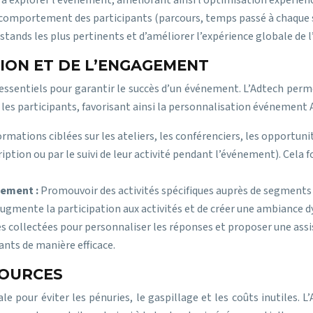
r à explorer l’événement, améliorant ainsi l’optimisation expérie
 comportement des participants (parcours, temps passé à chaque 
stands les plus pertinents et d’améliorer l’expérience globale de
ION ET DE L’ENGAGEMENT
ssentiels pour garantir le succès d’un événement. L’Adtech perm
c les participants, favorisant ainsi la personnalisation événement 
rmations ciblées sur les ateliers, les conférenciers, les opportuni
ription ou par le suivi de leur activité pendant l’événement). Cela 
nement :
Promouvoir des activités spécifiques auprès de segments c
augmente la participation aux activités et de créer une ambiance d
es collectées pour personnaliser les réponses et proposer une assi
ants de manière efficace.
SOURCES
ale pour éviter les pénuries, le gaspillage et les coûts inutiles.