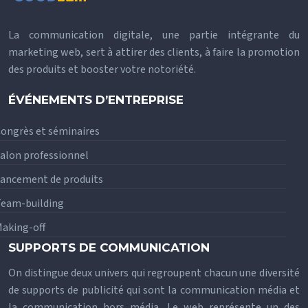
La communication digitale, une partie intégrante du
marketing web, sert à attirer des clients, à faire la promotion
des produits et booster votre notoriété.
ÉVÉNEMENTS D’ENTREPRISE
ongrès et séminaires
alon professionnel
ancement de produits
eam-building
aking-off
SUPPORTS DE COMMUNICATION
On distingue deux univers qui regroupent chacun une diversité
de supports de publicité qui sont la communication média et
la communication hors média. Le web représente un des