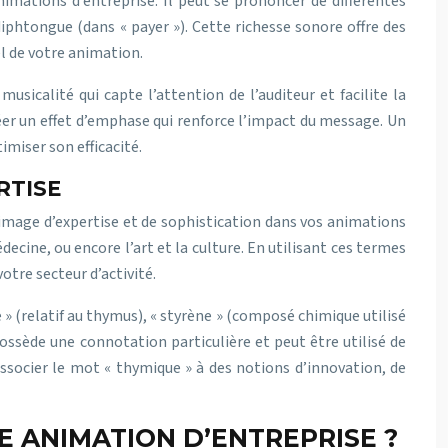
imations d’entreprise. Il peut se prononcer de différentes
phtongue (dans « payer »). Cette richesse sonore offre des
el de votre animation.
usicalité qui capte l’attention de l’auditeur et facilite la
er un effet d’emphase qui renforce l’impact du message. Un
miser son efficacité.
RTISE
e image d’expertise et de sophistication dans vos animations
ecine, ou encore l’art et la culture. En utilisant ces termes
otre secteur d’activité.
e » (relatif au thymus), « styrène » (composé chimique utilisé
possède une connotation particulière et peut être utilisé de
ssocier le mot « thymique » à des notions d’innovation, de
E ANIMATION D’ENTREPRISE ?