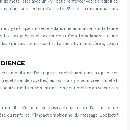
 de mots rares avec un « y » peut renforcer votre crédibilité
ership dans son secteur d’activité. 85% des consommateurs
le mot générique « insecte » dans une animation sur la faune
illes, les guêpes et les fourmis). Cela témoignerait d’une
 des Français connaissent le terme « hyménoptère », ce qui
UDIENCE
e vos animations d’entreprise, contribuant ainsi à optimiser
(répétition de voyelles) autour du « y » pour créer un effet
use pourra moduler son intonation pour mettre en valeur ces
er un effet d’écho et de musicalité qui capte l’attention de
lière ou renforcer l’impact émotionnel du message. L’objectif