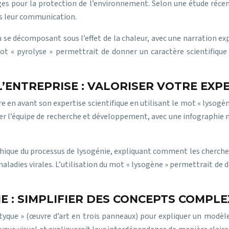
ges pour la protection de l’environnement. Selon une étude ré
ns leur communication.
au se décomposant sous l’effet de la chaleur, avec une narration ex
 mot « pyrolyse » permettrait de donner un caractère scientifique 
’ENTREPRISE : VALORISER VOTRE EXP
e en avant son expertise scientifique en utilisant le mot « lysogè
nter l’équipe de recherche et développement, avec une infographi
ique du processus de lysogénie, expliquant comment les chercheur
adies virales. L’utilisation du mot « lysogène » permettrait de do
 : SIMPLIFIER DES CONCEPTS COMPLE
ptyque » (œuvre d’art en trois panneaux) pour expliquer un modèle