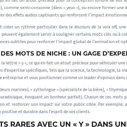
ui en fait un atout précieux pour la conception sonore de vos an
»), comme semi-consonne (dans « yeux »), ou encore former une di
créer des effets audios captivants qui renforcent l’impact émotionn
créer un rythme particulier dans le discours de la voix off, une m
peuvent également servir à souligner certains mots clés ou à cré
nces subtiles pour renforcer l’impact global de l’animation et opti
C DES MOTS DE NICHE : UN GAGE D’EXPE
 lettre « y », ce qui en fait un atout précieux pour véhiculer un
d’expertise spécifiques, tels que la science, la technologie, la méd
re entreprise et vous positionner comme un leader d’opinion dans v
deurs marines), « zythologue » (spécialiste de la bière), « thymiqu
 (paradisiaque, évoquant un bonheur parfait). Chacun de ces mots 
n et renforcer son impact sur votre public cible. Par exemple, a
n positive et durable dans l’esprit de vos clients.
S RARES AVEC UN « Y » DANS UN