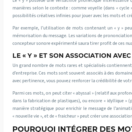
Le « y » possède une versatilité phonétique intéressante q
manières selon le contexte : comme voyelle (dans « cycle 
possibilités créatives infinies pour jouer avec les mots et 
Par exemple, l’utilisation de mots contenant un « y » peut 
mémorisation du message. Les variations de prononciation 
concepteur sonore expérimenté saura tirer profit de ces nua
LE « Y » ET SON ASSOCIATION AVE
Un grand nombre de mots rares et spécialisés contiennent la
d’entreprise. Ces mots sont souvent associés à des domaines 
avec pertinence, vous pouvez renforcer la crédibilité de vot
Parmi ces mots, on peut citer « abyssal » (relatif aux profon
dans la fabrication de plastiques), ou encore « idyllique »
manière stratégique pour enrichir le message de l’animatio
« nouvelle vie », et de « fraicheur » peut créer une associatio
POURQUOI INTÉGRER DES MOT