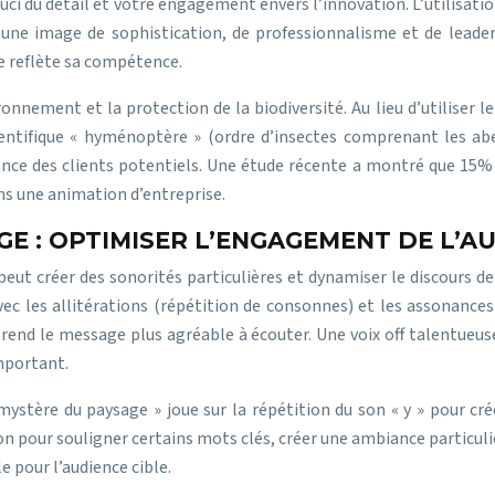
uci du détail et votre engagement envers l’innovation. L’utilisation
e une image de sophistication, de professionnalisme et de lead
se reflète sa compétence.
onnement et la protection de la biodiversité. Au lieu d’utiliser 
ientifique « hyménoptère » (ordre d’insectes comprenant les abe
iance des clients potentiels. Une étude récente a montré que 15%
ans une animation d’entreprise.
E : OPTIMISER L’ENGAGEMENT DE L’A
 peut créer des sonorités particulières et dynamiser le discours d
ec les allitérations (répétition de consonnes) et les assonances 
t rend le message plus agréable à écouter. Une voix off talentue
important.
 mystère du paysage » joue sur la répétition du son « y » pour cré
tion pour souligner certains mots clés, créer une ambiance particu
e pour l’audience cible.