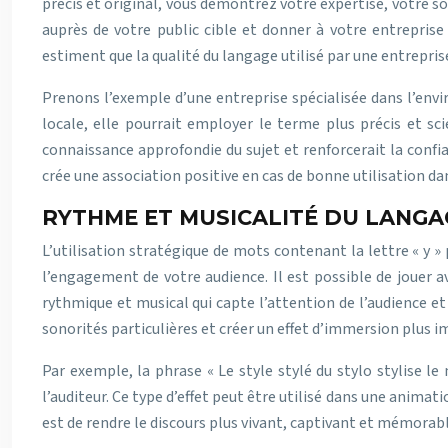
précis et original, vous démontrez votre expertise, votre so
auprès de votre public cible et donner à votre entrepris
estiment que la qualité du langage utilisé par une entrepri
Prenons l’exemple d’une entreprise spécialisée dans l’envir
locale, elle pourrait employer le terme plus précis et sc
connaissance approfondie du sujet et renforcerait la conf
crée une association positive en cas de bonne utilisation d
RYTHME ET MUSICALITÉ DU LANGAG
L’utilisation stratégique de mots contenant la lettre « y »
l’engagement de votre audience. Il est possible de jouer av
rythmique et musical qui capte l’attention de l’audience e
sonorités particulières et créer un effet d’immersion plus 
Par exemple, la phrase « Le style stylé du stylo stylise le
l’auditeur. Ce type d’effet peut être utilisé dans une anima
est de rendre le discours plus vivant, captivant et mémorabl