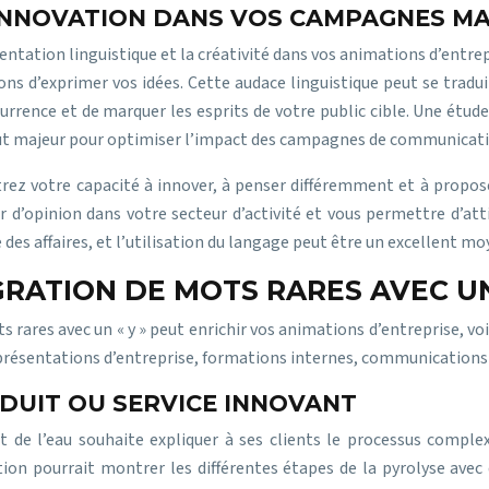
’INNOVATION DANS VOS CAMPAGNES M
entation linguistique et la créativité dans vos animations d’entrepr
ns d’exprimer vos idées. Cette audace linguistique peut se traduir
urrence et de marquer les esprits de votre public cible. Une étu
tout majeur pour optimiser l’impact des campagnes de communicati
rez votre capacité à innover, à penser différemment et à proposer
d’opinion dans votre secteur d’activité et vous permettre d’at
des affaires, et l’utilisation du langage peut être un excellent mo
RATION DE MOTS RARES AVEC UN
rares avec un « y » peut enrichir vos animations d’entreprise, voi
s, présentations d’entreprise, formations internes, communicatio
ODUIT OU SERVICE INNOVANT
t de l’eau souhaite expliquer à ses clients le processus comp
tion pourrait montrer les différentes étapes de la pyrolyse avec 