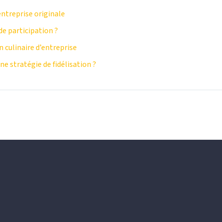
ntreprise originale
e participation ?
 culinaire d’entreprise
 stratégie de fidélisation ?