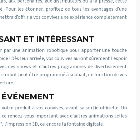
s, aux partenaires, aux distributeurs ou à la presse, cette
é. Pour les étonner, profitez de tous les avantages d’une
ettra d’offrir à vos convives une expérience complètement
SANT ET INTÉRESSANT
nter par une animation robotique pour apporter une touche
de ! Dès leur arrivée, vos convives auront sûrement l’espoir
 avec des shows et d’autres programmes de divertissement
 Le robot peut être programmé à souhait, en fonction de vos
erture.
E ÉVÉNEMENT
otre produit à vos convives, avant sa sortie officielle. Un
ce rendez-vous important avec d’autres animations telles
0°, l’impression 3D, ou encore la fontaine digitale.