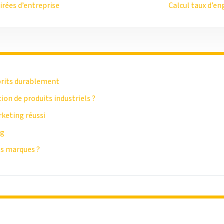
irées d’entreprise
Calcul taux d’e
prits durablement
n de produits industriels ?
rketing réussi
ng
es marques ?