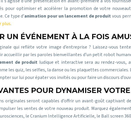
l s’agisse d’une présentation en avant-première à vos fournisseur
és pour optimiser et accélérer la promotion de votre nouveaut
. Ce type d’
animation pour un lancement de produit
vous perm
r plus
.
R UN ÉVÉNEMENT À LA FOIS AMU
ginale qui reflète votre image d’entreprise ? Laissez-vous te
accueillir par les paroles bienveillantes d’un petit robot humanoï
ement de produit
ludique et interactive sera au rendez-vous,
 les quiz, les selfies, la danse ou les plaquettes commerciales.
pter sur lui pour épater vos invités ou pour faire un discours d’ouv
IVANTES POUR DYNAMISER VOTR
 originales seront capables d’offrir un avant-goût captivant de v
ulser les ventes de votre nouveau produit. Marquez également 
neurosciences, le Cranium Intelligence Artificielle, le Ball screen 36